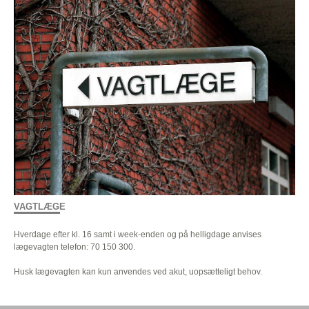
VAGTLÆGE
Hverdage efter kl. 16 samt i week-enden og på helligdage anvises
lægevagten telefon: 70 150 300.
Husk lægevagten kan kun anvendes ved akut, uopsætteligt behov.