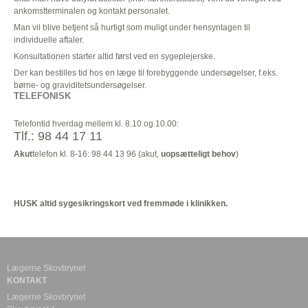
ankomstterminalen og kontakt personalet.
Man vil blive betjent så hurtigt som muligt under hensyntagen til
individuelle aftaler.
Konsultationen starter altid først ved en sygeplejerske.
Der kan bestilles tid hos en læge til forebyggende undersøgelser, f.eks.
børne- og graviditetsundersøgelser.
TELEFONISK
Telefontid hverdag mellem kl. 8.10 og 10.00:
Tlf.: 98 44 17 11
Akut
telefon kl. 8-16: 98 44 13 96 (akut,
uopsætteligt behov
)
HUSK altid sygesikringskort ved fremmøde i klinikken.
Lægerne Skovbrynet
KONTAKT
Lægerne Skovbrynet