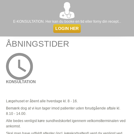
E-KONSULTATION. Her kan du booke en tid eller forny din recept...
LOGIN HER
ÅBNINGSTIDER
KONSULTATION
Lægehuset er åbent alle hverdage kl. 8 - 16.
Bemærk dog at vi kun tager imod patienter uden forudgående aftale kl.
8.10 - 14.00.
Alle bedes venligst køre sundhedskortet igennem velkomstterminalen ved
ankomst.
Skal man have udfyldt attester (incl. kørekortsattest) vent da venligst ved